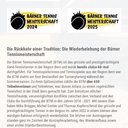
Die Rückkehr einer Tradition: Die Wiederbelebung der Bärner
Tennismeisterschaft
Die Bärner Tennismeisterschaft (BTM) ist das grösste und prestigeträchtigste
Sand-Tennisturnier in der Region Bern und wurde
bereits stolze 88-mal
durchgeführt. Für Tennisspielerinnen und Tennisspieler aus der Region Bern war
die BTM stehts ein fixer Bestandteil der Turnierplanung während der
Sommersaison. Zu ihren Spitzenzeiten zählte die BTM
über 600
Teilnehmerinnen
und Teilnehmer, was diesen Anlass zu einem regelrechten
Tennisfest in der Stadt Bern gemacht hat. Zum Entsetzen etlicher
Tennisfreunde, verunmöglichten Konflikte zwischen dem Verband und den
Clubs die Durchführung der BTM in den Jahren 2018 - 2021. Mit neuem Elan
haben Mike Brügger, Michel Gerber und Thomas Kupferschmid das grösste und
prestigeträchtigste Turnier in der Region im Jahre 2022 in einem kleinen aber
würdigen Rahmen erfolgreich wiederbelebt. Die letzten vier Austragungen
standen ganz im Zeichen der Konzepterarbeitung, des Wiederaufbaus sowie
einer ersten Standortbestimmung.